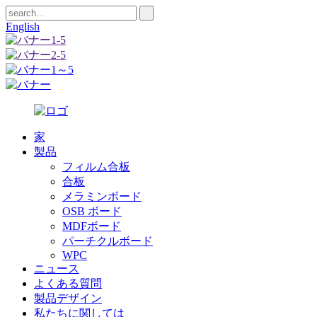
English
家
製品
フィルム合板
合板
メラミンボード
OSB ボード
MDFボード
パーチクルボード
WPC
ニュース
よくある質問
製品デザイン
私たちに関しては