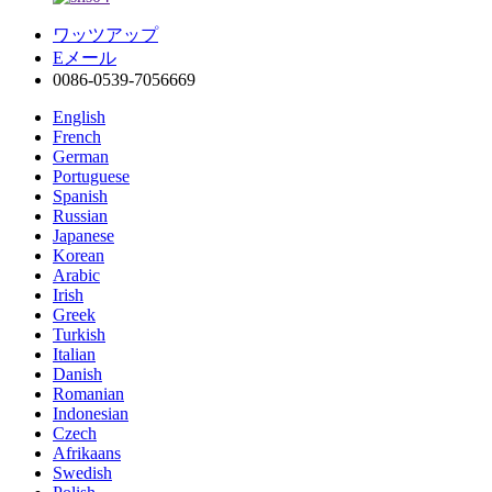
ワッツアップ
Eメール
0086-0539-7056669
English
French
German
Portuguese
Spanish
Russian
Japanese
Korean
Arabic
Irish
Greek
Turkish
Italian
Danish
Romanian
Indonesian
Czech
Afrikaans
Swedish