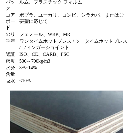
バッ
ルム、プラスチック フィルム
ク
コア
ポプラ、ユーカリ、コンビ、シラカバ、またはご
ボー
要望に応じて
ド
のり
フェノール、WBP、MR
学年
ワンタイムホットプレス / ツータイムホットプレス
/ フィンガージョイント
認証
ISO、CE、CARB、FSC
密度
500～700kg/m3
8%~14%
水分
含量
≤10%
吸水