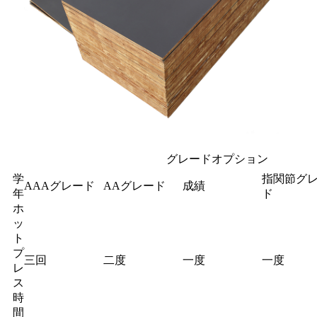
グレードオプション
学
指関節グ
AAAグレード
AAグレード
成績
年
ド
ホ
ッ
ト
プ
三回
二度
一度
一度
レ
ス
時
間