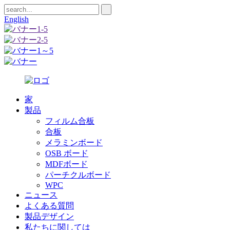
English
家
製品
フィルム合板
合板
メラミンボード
OSB ボード
MDFボード
パーチクルボード
WPC
ニュース
よくある質問
製品デザイン
私たちに関しては