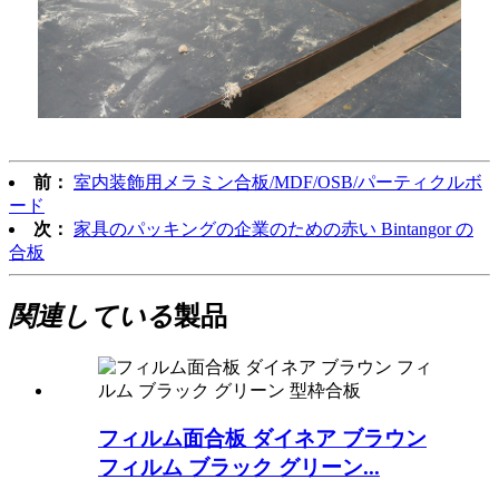
前：
室内装飾用メラミン合板/MDF/OSB/パーティクルボ
ード
次：
家具のパッキングの企業のための赤い Bintangor の
合板
関連している
製品
フィルム面合板 ダイネア ブラウン
フィルム ブラック グリーン...