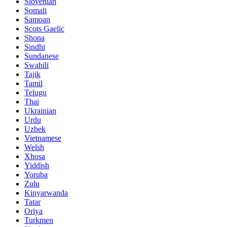
Slovenian
Somali
Samoan
Scots Gaelic
Shona
Sindhi
Sundanese
Swahili
Tajik
Tamil
Telugu
Thai
Ukrainian
Urdu
Uzbek
Vietnamese
Welsh
Xhosa
Yiddish
Yoruba
Zulu
Kinyarwanda
Tatar
Oriya
Turkmen