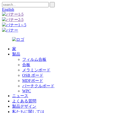
English
家
製品
フィルム合板
合板
メラミンボード
OSB ボード
MDFボード
パーチクルボード
WPC
ニュース
よくある質問
製品デザイン
私たちに関しては